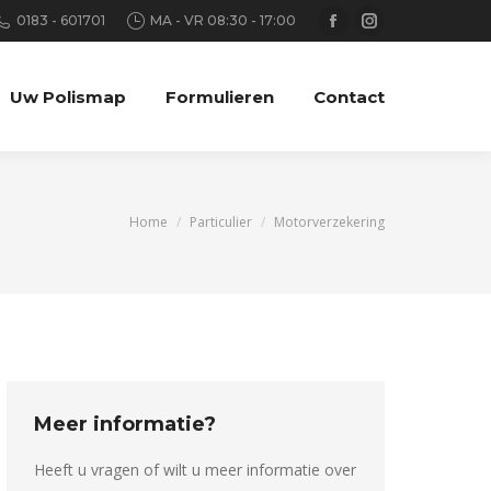
0183 - 601701
MA - VR 08:30 - 17:00
Facebook
Instagram
page
page
Uw Polismap
Formulieren
Contact
opens
opens
in
in
new
new
window
window
Je bent hier:
Home
Particulier
Motorverzekering
Meer informatie?
Heeft u vragen of wilt u meer informatie over