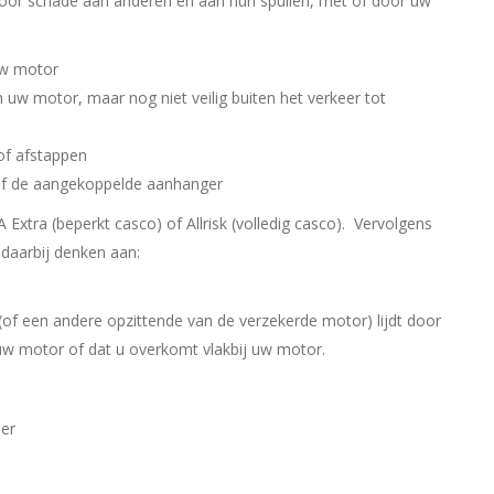
d voor schade aan anderen en aan hun spullen, met of door uw
uw motor
uw motor, maar nog niet veilig buiten het verkeer tot
of afstappen
 of de aangekoppelde aanhanger
 Extra (beperkt casco) of Allrisk (volledig casco). Vervolgens
t daarbij denken aan:
(of een andere opzittende van de verzekerde motor) lijdt door
uw motor of dat u overkomt vlakbij uw motor.
eer