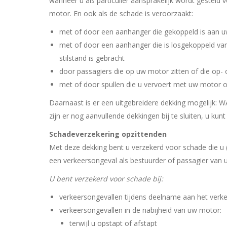
wanneer u als particulier aansprakelijk wordt gestel
motor. En ook als de schade is veroorzaakt:
met of door een aanhanger die gekoppeld is aan 
met of door een aanhanger die is losgekoppeld van 
stilstand is gebracht
door passagiers die op uw motor zitten of die op- 
met of door spullen die u vervoert met uw motor
Daarnaast is er een uitgebreidere dekking mogelijk: WA
zijn er nog aanvullende dekkingen bij te sluiten, u kun
Schadeverzekering opzittenden
Met deze dekking bent u verzekerd voor schade die u 
een verkeersongeval als bestuurder of passagier van 
U bent verzekerd voor schade bij:
verkeersongevallen tijdens deelname aan het verk
verkeersongevallen in de nabijheid van uw motor:
terwijl u opstapt of afstapt