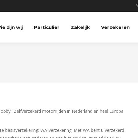
ie zijn wij
Particulier
Zakelijk
Verzekeren
hobby! Zelfverzekerd motorrijden in Nederland en heel Europa
hte basisverzekering: WA-verzekering. Met WA bent u verzekerd