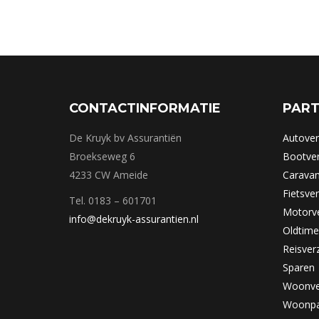
CONTACTINFORMATIE
PART
De Kruyk bv Assurantiën
Autover
Broekseweg 6
Bootver
4233 CW Ameide
Caravan
Fietsve
Tel. 0183 – 601701
Motorve
info@dekruyk-assurantien.nl
Oldtime
Reisver
Sparen
Woonve
Woonpa