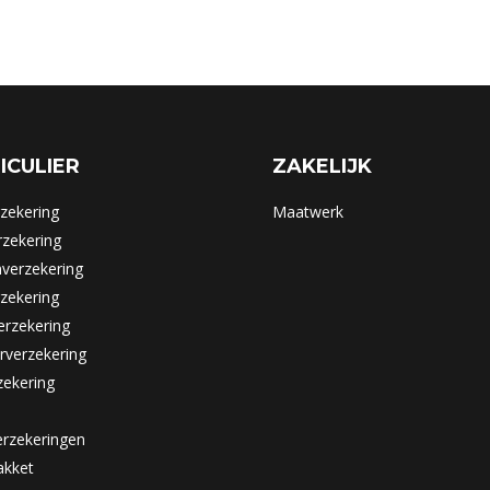
ICULIER
ZAKELIJK
zekering
Maatwerk
zekering
verzekering
rzekering
rzekering
rverzekering
zekering
rzekeringen
kket